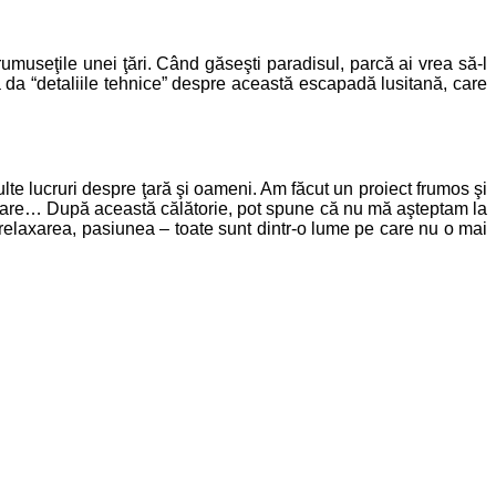
rumuseţile unei ţări. Când găseşti paradisul, parcă ai vrea să-l
a vă da “detaliile tehnice” despre această escapadă lusitană, care
lte lucruri despre ţară şi oameni. Am făcut un proiect frumos şi
rcare… După această călătorie, pot spune că nu mă aşteptam la
 relaxarea, pasiunea – toate sunt dintr-o lume pe care nu o mai