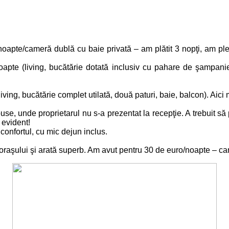
noapte/cameră dublă cu baie privată – am plătit 3 nopţi, am plec
pte (living, bucătărie dotată inclusiv cu pahare de şampanie
ving, bucătărie complet utilată, două paturi, baie, balcon). Aici 
use, unde proprietarul nu s-a prezentat la recepţie. A trebuit s
 evident!
 confortul, cu mic dejun inclus.
l oraşului şi arată superb. Am avut pentru 30 de euro/noapte – came