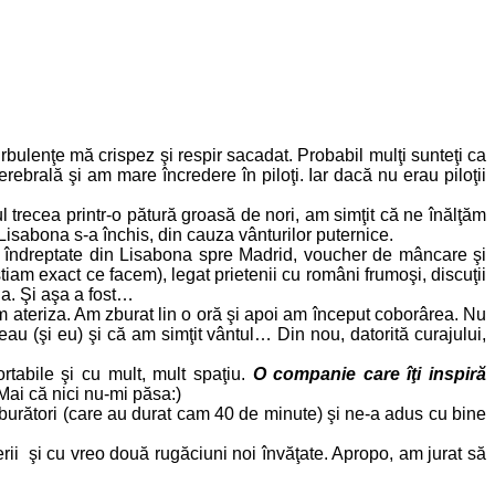
rbulenţe mă crispez şi respir sacadat. Probabil mulţi sunteţi ca
erebrală şi am mare încredere în piloţi. Iar dacă nu erau piloţii
trecea printr-o pătură groasă de nori, am simţit că ne înălţăm
isabona s-a închis, din cauza vânturilor puternice.
au îndreptate din Lisabona spre Madrid, voucher de mâncare şi
iam exact ce facem), legat prietenii cu români frumoşi, discuţii
na. Şi aşa a fost…
m ateriza. Am zburat lin o oră şi apoi am început coborârea. Nu
u (şi eu) şi că am simţit vântul… Din nou, datorită curajului,
rtabile şi cu mult, mult spaţiu.
O companie care îţi inspiră
 Mai că nici nu-mi păsa:)
ulburători (care au durat cam 40 de minute) şi ne-a adus cu bine
erii şi cu vreo două rugăciuni noi învăţate. Apropo, am jurat să