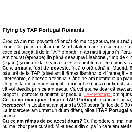
Flying by TAP Portugal Romania
Cred că am mai povestit că oricât de mult aş zbura, tot nu mă p
mine. Cel puţin, eu îl am pe Vlad alături, care nu suferă de ast
excelent pregătiţi de la TAP, probabil n-aş mai fi ajuns în Port
Am zburat (aproape) lin până deasupra Lisabonei, timp de 4 or
(again!) şi mi-am dat seama că este o problemă. Doar vocea cal
Ce a urmat a fost de poveste:
încă o oră până în Madrid, 8
băutură de la TAP (altfel am fi rămas flămânzi o zi întreagă – 
interesante, o oboseală teribilă. Când ne-am hotărât la un pl
Un pilot tânăr şi foarte simpatic (portughez) ne-a confirmat c
vă voi detalia prin ce am trecut. Vă voi spune doar că stewar
pregătirii perfecte şi abilităţilor pilotului
TAP Portugal
am ajuns 
Ce să vă mai spun despre TAP Portugal:
mâncare bună, s
încredere!
În Lisabona am ajuns la 9.30 seara (în loc de 9.30 di
La întoarcere am urmat un drum diferit, pilotul
TAP Portugal
a
acasă.
Cu ce am rămas de pe acest drum?
Cu încredere şi mai mare
nu mai zbor prea curând. Mi-a trecut din clipa în care am ateriza