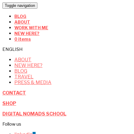
Toggle navigation
BLOG
ABOUT
WORK WITH ME
NEW HERE?
0 items
ENGLISH
ABOUT
NEW HERE?
BLOG
TRAVEL
PRESS & MEDIA
CONTACT
SHOP
DIGITAL NOMADS SCHOOL
Follow us