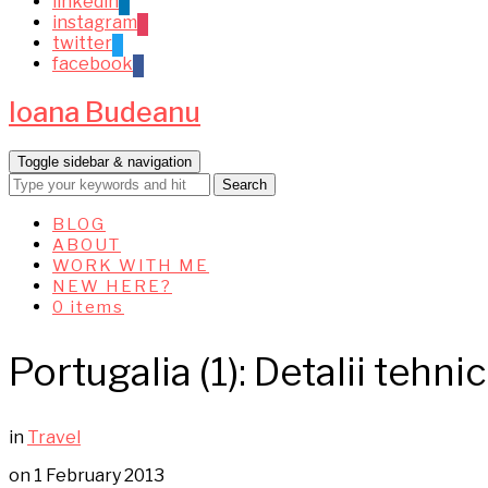
linkedin
instagram
twitter
facebook
Ioana Budeanu
Toggle sidebar & navigation
BLOG
ABOUT
WORK WITH ME
NEW HERE?
0 items
Portugalia (1): Detalii tehni
in
Travel
on
1 February 2013