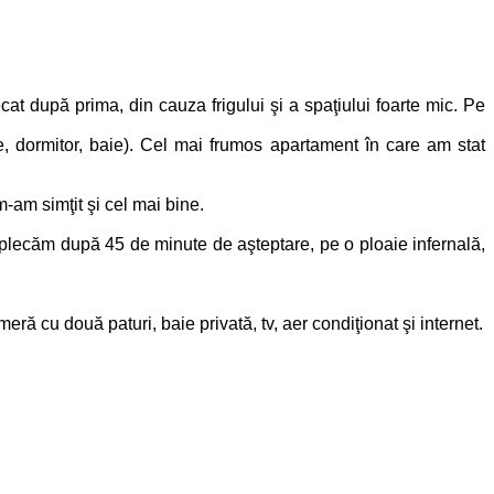
at după prima, din cauza frigului şi a spaţiului foarte mic. Pe
, dormitor, baie). Cel mai frumos apartament în care am stat
m-am simţit şi cel mai bine.
ă plecăm după 45 de minute de aşteptare, pe o ploaie infernală,
ră cu două paturi, baie privată, tv, aer condiţionat şi internet.