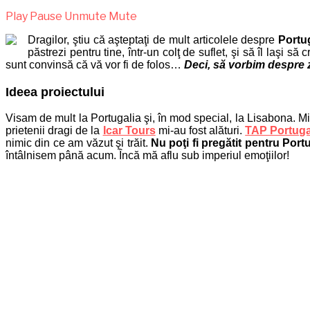
Play
Pause
Unmute
Mute
Dragilor, ştiu că aşteptaţi de mult articolele despre
Portu
păstrezi pentru tine, într-un colţ de suflet, şi să îl laşi 
sunt convinsă că vă vor fi de folos…
Deci, să vorbim despre z
Ideea proiectului
Visam de mult la Portugalia şi, în mod special, la Lisabona. Mi
prietenii dragi de la
Icar Tours
mi-au fost alături.
TAP Portug
nimic din ce am văzut şi trăit.
Nu poţi fi pregătit pentru Portu
întâlnisem până acum. Încă mă aflu sub imperiul emoţiilor!