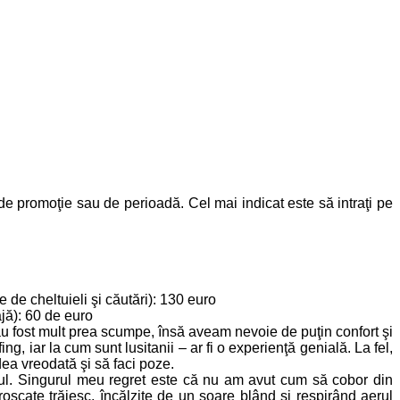
e promoţie sau de perioadă. Cel mai indicat este să intraţi pe
de cheltuieli şi căutări): 130 euro
ajă): 60 de euro
 fost mult prea scumpe, însă aveam nevoie de puţin confort şi
 iar la cum sunt lusitanii – ar fi o experienţă genială. La fel,
edea vreodată şi să faci poze.
sul. Singurul meu regret este că nu am avut cum să cobor din
 roşcate trăiesc, încălzite de un soare blând şi respirând aerul