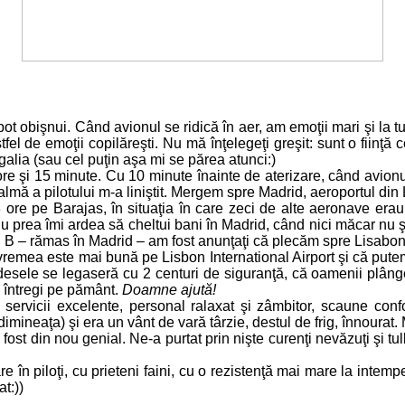
ot obişnui. Când avionul se ridică în aer, am emoţii mari şi la tu
fel de emoţii copilăreşti. Nu mă înţelegeţi greşit: sunt o fiinţă c
ugalia (sau cel puţin aşa mi se părea atunci:)
e şi 15 minute. Cu 10 minute înainte de aterizare, când avionul 
mă a pilotului m-a liniştit. Mergem spre Madrid, aeroportul din L
 ore pe Barajas, în situaţia în care zeci de alte aeronave er
nu prea îmi ardea să cheltui bani în Madrid, când nici măcar nu şt
an B – rămas în Madrid – am fost anunţaţi că plecăm spre Lisabo
ă vremea este mai bună pe Lisbon International Airport şi că pute
desele se legaseră cu 2 centuri de siguranţă, că oamenii plângea
întregi pe pământ.
Doamne ajută!
ervicii excelente, personal ralaxat şi zâmbitor, scaune confo
mineaţa) şi era un vânt de vară târzie, destul de frig, înnourat.
 fost din nou genial. Ne-a purtat prin nişte curenţi nevăzuţi şi t
 în piloţi, cu prieteni faini, cu o rezistenţă mai mare la intemp
t:))