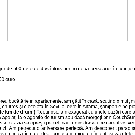
jur de 500 de euro dus-întors pentru două persoane, în funcţie d
150 euro
u bucătărie în apartamente, am gătit în casă, scutind o mulţime 
, churros şi ciocolată în Sevilla, bere în Alfama, şampanie pe pl
 de km de drum:)
Recunosc, am exagerat cu unele cazări care au
apelaţi la o agenţie de turism sau dacă mergeţi prin CouchSurfing,
plus ai ocazia să opreşti pe cel mai frumos traseu pe care îl vei v
re zi. Am petrecut o aniversare perfectă. Am descoperit paradi
a mirifică în care doar portocalii, migdalii înfloriţi şi văcuţele