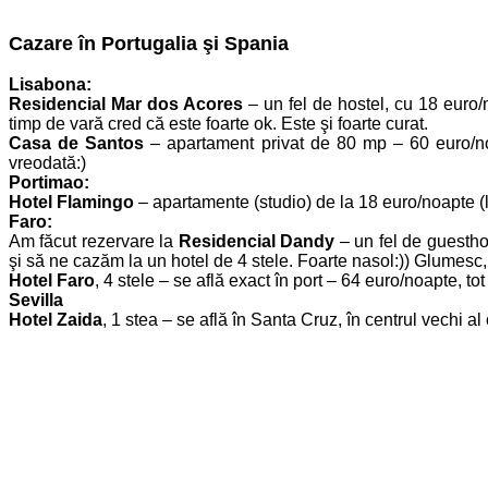
Cazare în Portugalia şi Spania
Lisabona:
Residencial Mar dos Acores
– un fel de hostel, cu 18 euro/
timp de vară cred că este foarte ok. Este şi foarte curat.
Casa de Santos
– apartament privat de 80 mp – 60 euro/noa
vreodată:)
Portimao:
Hotel Flamingo
– apartamente (studio) de la 18 euro/noapte (li
Faro:
Am făcut rezervare la
Residencial Dandy
– un fel de guestho
şi să ne cazăm la un hotel de 4 stele. Foarte nasol:)) Glumesc,
Hotel Faro
, 4 stele – se află exact în port – 64 euro/noapte, tot
Sevilla
Hotel Zaida
, 1 stea – se află în Santa Cruz, în centrul vechi a