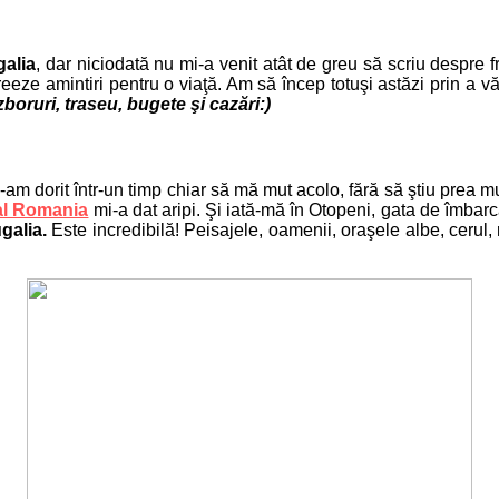
galia
, dar niciodată nu mi-a venit atât de greu să scriu despre f
să creeze amintiri pentru o viaţă. Am să încep totuşi astăzi prin 
boruri, traseu, bugete şi cazări:)
-am dorit într-un timp chiar să mă mut acolo, fără să ştiu prea mu
al Romania
mi-a dat aripi. Şi iată-mă în Otopeni, gata de îmba
galia.
Este incredibilă! Peisajele, oamenii, oraşele albe, cerul,