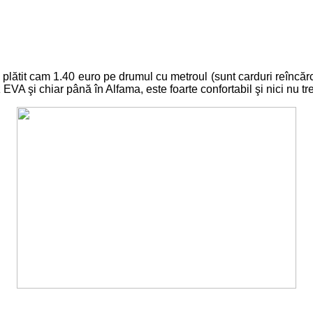
lătit cam 1.40 euro pe drumul cu metroul (sunt carduri reîncărc
VA şi chiar până în Alfama, este foarte confortabil şi nici nu treb