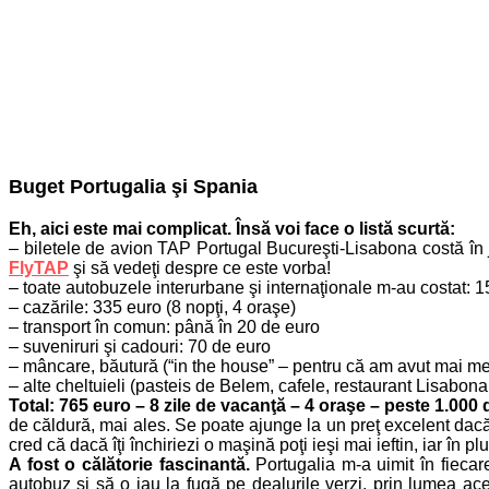
Buget Portugalia şi Spania
Eh, aici este mai complicat. Însă voi face o listă scurtă:
– biletele de avion TAP Portugal Bucureşti-Lisabona costă în 
FlyTAP
şi să vedeţi despre ce este vorba!
– toate autobuzele interurbane şi internaţionale m-au costat: 
– cazările: 335 euro (8 nopţi, 4 oraşe)
– transport în comun: până în 20 de euro
– suveniruri şi cadouri: 70 de euro
– mâncare, băutură (“in the house” – pentru că am avut mai mere
– alte cheltuieli (pasteis de Belem, cafele, restaurant Lisabona
Total: 765 euro – 8 zile de vacanţă – 4 oraşe – peste 1.000
de căldură, mai ales. Se poate ajunge la un preţ excelent dacă 
cred că dacă îţi închiriezi o maşină poţi ieşi mai ieftin, iar în 
A fost o călătorie fascinantă.
Portugalia m-a uimit în fieca
autobuz şi să o iau la fugă pe dealurile verzi, prin lumea acee