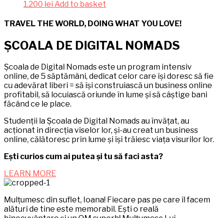
1.200
lei
Add to basket
TRAVEL THE WORLD, DOING WHAT YOU LOVE!
ȘCOALA DE DIGITAL NOMADS
Școala de Digital Nomads este un program intensiv
online, de 5 săptămâni, dedicat celor care își doresc să fie
cu adevărat liberi = să își construiască un business online
profitabil, să locuiască oriunde în lume și să câștige bani
făcând ce le place.
Studenții la Școala de Digital Nomads au învățat, au
acționat in direcția viselor lor, și-au creat un business
online, călătoresc prin lume și își trăiesc viața visurilor lor.
Ești curios cum ai putea și tu să faci asta?
LEARN MORE
Mulțumesc din suflet, Ioana! Fiecare pas pe care îl facem
alături de tine este memorabil. Ești o reală