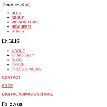
Toggle navigation
BLOG
ABOUT
WORK WITH ME
NEW HERE?
0 items
ENGLISH
ABOUT
NEW HERE?
BLOG
TRAVEL
PRESS & MEDIA
CONTACT
SHOP
DIGITAL NOMADS SCHOOL
Follow us