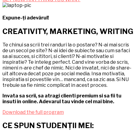
Expune-ți adevărul!
CREATIVITY, MARKETING, WRITING
Te chinui sa scrii trei randuri la o postare? N-ai mai scris
de un secol pe site? N-ai idei de subiecte sau cum sa faci
sa ai succes, si cititori, si clienti? N-ai motivatie si
inspiratie? Te inteleg perfect. Cand vine vorba de scris,
nimeni n-are chef de nimic. Nici de invatat, nici de share-
uit altceva decat poze pe social media. Insa motivatia,
inspiratia si povestile vin… mancand, ca sa zic asa. Si NU
trebuie sa fie nimic complicat in acest proces.
Invata sa scrii, sa atragi clienti premium si sa fii tu
insuti in online. Adevarul tau vinde cel mai bine.
Download the full program
CE SPUN STUDENȚII MEI: