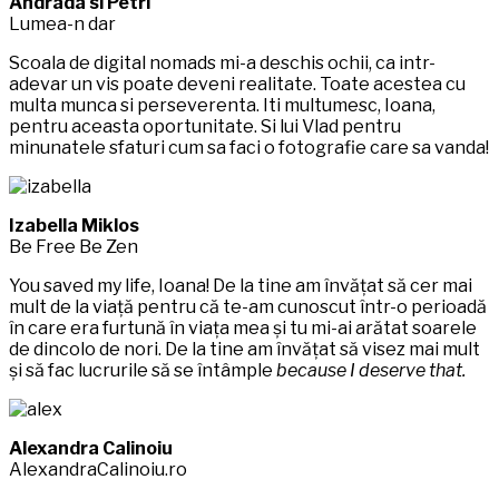
Andrada si Petri
Lumea-n dar
Scoala de digital nomads mi-a deschis ochii, ca intr-
adevar un vis poate deveni realitate. Toate acestea cu
multa munca si perseverenta. Iti multumesc, Ioana,
pentru aceasta oportunitate. Si lui Vlad pentru
minunatele sfaturi cum sa faci o fotografie care sa vanda!
Izabella Miklos
Be Free Be Zen
You saved my life, Ioana! De la tine am învățat să cer mai
mult de la viață pentru că te-am cunoscut într-o perioadă
în care era furtună în viața mea și tu mi-ai arătat soarele
de dincolo de nori. De la tine am învățat să visez mai mult
și să fac lucrurile să se întâmple
because I deserve that.
Alexandra Calinoiu
AlexandraCalinoiu.ro