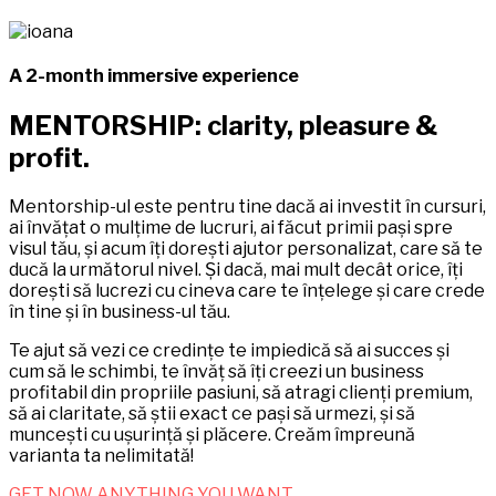
A 2-month immersive experience
MENTORSHIP: clarity, pleasure &
profit.
Mentorship-ul este pentru tine dacă ai investit în cursuri,
ai învățat o mulțime de lucruri, ai făcut primii pași spre
visul tău, și acum îți dorești ajutor personalizat, care să te
ducă la următorul nivel. Și dacă, mai mult decât orice, îți
dorești să lucrezi cu cineva care te înțelege și care crede
în tine și în business-ul tău.
Te ajut să vezi ce credințe te impiedică să ai succes și
cum să le schimbi, te învăț să îți creezi un business
profitabil din propriile pasiuni, să atragi clienți premium,
să ai claritate, să știi exact ce pași să urmezi, și să
muncești cu ușurință și plăcere. Creăm împreună
varianta ta nelimitată!
GET NOW ANYTHING YOU WANT