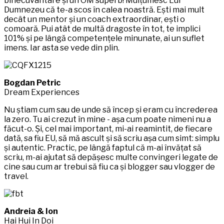
binecuvântare și un OM superb! Mulțumesc Lui
Dumnezeu că te-a scos în calea noastră. Ești mai mult
decât un mentor și un coach extraordinar, ești o
comoară. Pui atât de multă dragoste în tot, te implici
101% și pe lângă competențele minunate, ai un suflet
imens. Iar asta se vede din plin.
Bogdan Petric
Dream Experiences
Nu știam cum sau de unde să încep și eram cu încrederea
la zero. Tu ai crezut în mine - așa cum poate nimeni nu a
făcut-o. Și, cel mai important, mi-ai reamintit, de fiecare
dată, sa fiu EU, să mă ascult și să scriu așa cum simt: simplu
și autentic. Practic, pe lângă faptul că m-ai învățat să
scriu, m-ai ajutat să depășesc multe convingeri legate de
cine sau cum ar trebui să fiu ca și blogger sau vlogger de
travel.
Andreia & Ion
Hai Hui In Doi