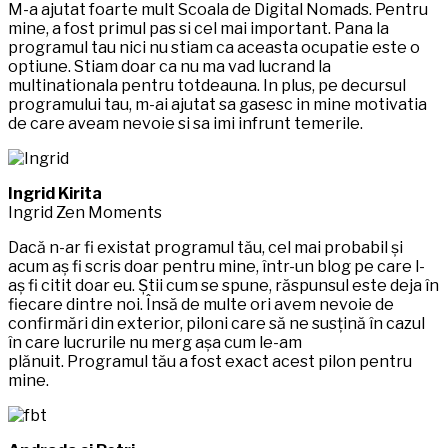
M-a ajutat foarte mult Scoala de Digital Nomads. Pentru
mine, a fost primul pas si cel mai important. Pana la
programul tau nici nu stiam ca aceasta ocupatie este o
optiune. Stiam doar ca nu ma vad lucrand la
multinationala pentru totdeauna. In plus, pe decursul
programului tau, m-ai ajutat sa gasesc in mine motivatia
de care aveam nevoie si sa imi infrunt temerile.
Ingrid Kirita
Ingrid Zen Moments
Dacă n-ar fi existat programul tău, cel mai probabil și
acum aș fi scris doar pentru mine, într-un blog pe care l-
aș fi citit doar eu. Știi cum se spune, răspunsul este deja în
fiecare dintre noi. Însă de multe ori avem nevoie de
confirmări din exterior, piloni care să ne susțină în cazul
în care lucrurile nu merg așa cum le-am
plănuit. Programul tău a fost exact acest pilon pentru
mine.