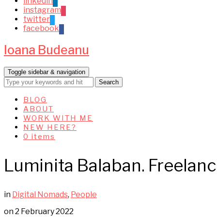
linkedin
instagram
twitter
facebook
Ioana Budeanu
Toggle sidebar & navigation
BLOG
ABOUT
WORK WITH ME
NEW HERE?
0 items
Luminita Balaban. Freelanc
in
Digital Nomads
,
People
on
2 February 2022