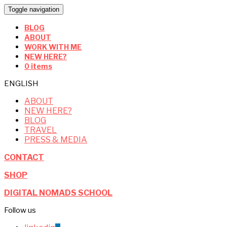
Toggle navigation
BLOG
ABOUT
WORK WITH ME
NEW HERE?
0 items
ENGLISH
ABOUT
NEW HERE?
BLOG
TRAVEL
PRESS & MEDIA
CONTACT
SHOP
DIGITAL NOMADS SCHOOL
Follow us