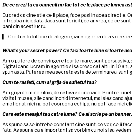
De ce crezi tu ca oamenii nu fac tot ce le place pe lumea as
Eu cred ca cine stie ce ii place, face pasi in acea directie. 
intreaba niciodata daca sunt fericiti, ce ar vrea, de ce sunt 
bani din acest lucru.
Cred ca totul tine de alegere, iar alegerea de a vrea si a
What’s your secret power? Ce faci foarte bine si foarte uso
Am o putere de convingere foarte mare, sunt persuasiva, su
Digital cand lucram in agentie si sa cresc cat altii in 10 ani
spun asta. Puterea mea secreta este determinarea, sunt gen
Cum te rasfeti, cum ai grija de sufletul tau?
Am grija de mine zilnic, de cativa ani incoace. Printre „une
vizitat muzee, zile cand inchid internetul, mai ales cand aj
emotional, nici nu pot coordona echipa, nu pot face nici clien
Care este mesajul tau catre lume? Ce ai scrie pe un banner, 
As spune sa se intrebe constant cine sunt, ce vor, ce ii face 
fata. As spune ca e important sa vorbim cu noi si sa vedem