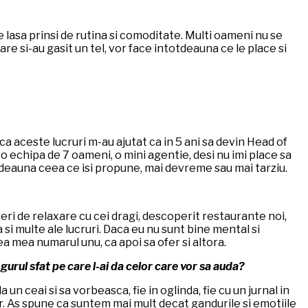
 se lasa prinsi de rutina si comoditate. Multi oameni nu se
care si-au gasit un tel, vor face intotdeauna ce le place si
 aceste lucruri m-au ajutat ca in 5 ani sa devin Head of
am o echipa de 7 oameni, o mini agentie, desi nu imi place sa
tdeauna ceea ce isi propune, mai devreme sau mai tarziu.
seri de relaxare cu cei dragi, descoperit restaurante noi,
 si multe ale lucruri. Daca eu nu sunt bine mental si
tea mea numarul unu, ca apoi sa ofer si altora.
gurul sfat pe care l-ai da celor care vor sa auda?
 un ceai si sa vorbeasca, fie in oglinda, fie cu un jurnal in
r. As spune ca suntem mai mult decat gandurile si emotiile