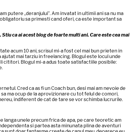
m putere „deranjului”. Am invatat in ultimii ani sa nu ma
 e obligatoriu sa primesti cand oferi, ca este important sa
 Stiu ca ai acest blog de foarte multi ani. Care este cea mai
itate acum 10 ani, scrisul mi-a fost cel mai bun prieten in
ajutat mai tarziu in freelancing. Blogul este locul unde
cititori. Blogul mi-a adus toate satisfactiile posibile:
e.
nternetul. Cred ca as fi un Coach bun, desi mai am nevoie de
 sa ma ocup de la aprovizionare cu tot felul de comori,
ereu, indiferent de cat de tare se vor schimba lucrurile.
, pe langa unele precum frica de apa, pe care teoretic am
rde independenta si partea asta minunata plina de aventuri
gura ca sunt doar fantasme create de capul meu, deoarece eu