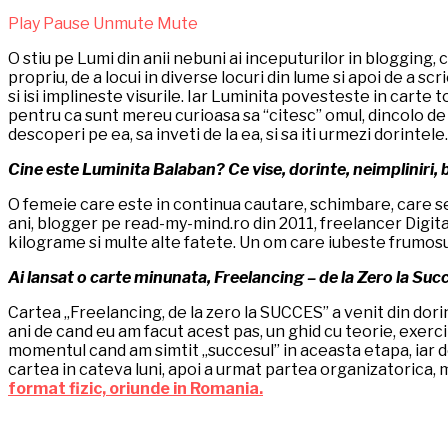
Play
Pause
Unmute
Mute
O stiu pe Lumi din anii nebuni ai inceputurilor in blogging,
propriu, de a locui in diverse locuri din lume si apoi de a 
si isi implineste visurile. Iar Luminita povesteste in carte
pentru ca sunt mereu curioasa sa “citesc” omul, dincolo de a
descoperi pe ea, sa inveti de la ea, si sa iti urmezi dorinte
Cine este Luminita Balaban? Ce vise, dorinte, neimpliniri, bu
O femeie care este in continua cautare, schimbare, care se bu
ani, blogger pe read-my-mind.ro din 2011, freelancer Digita
kilograme si multe alte fatete. Un om care iubeste frumosul
Ai lansat o carte minunata, Freelancing – de la Zero la Succ
Cartea „Freelancing, de la zero la SUCCES” a venit din dorin
ani de cand eu am facut acest pas, un ghid cu teorie, exercit
momentul cand am simtit „succesul” in aceasta etapa, iar d
cartea in cateva luni, apoi a urmat partea organizatorica, 
format fizic, oriunde in Romania.