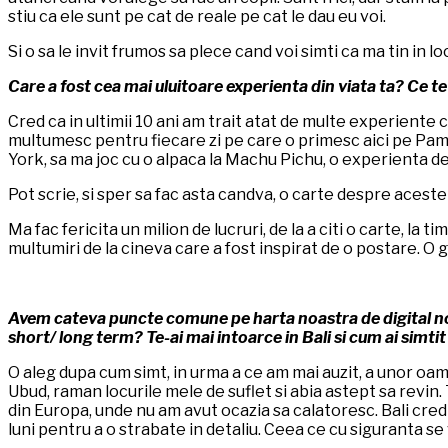
stiu ca ele sunt pe cat de reale pe cat le dau eu voi.
Si o sa le invit frumos sa plece cand voi simti ca ma tin in l
Care a fost cea mai uluitoare experienta din viata ta? Ce te
Cred ca in ultimii 10 ani am trait atat de multe experiente c
multumesc pentru fiecare zi pe care o primesc aici pe Pama
York, sa ma joc cu o alpaca la Machu Pichu, o experienta de
Pot scrie, si sper sa fac asta candva, o carte despre aces
Ma fac fericita un milion de lucruri, de la a citi o carte, la 
multumiri de la cineva care a fost inspirat de o postare. O gr
Avem cateva puncte comune pe harta noastra de digital nomad
short/ long term? Te-ai mai intoarce in Bali si cum ai simtit
O aleg dupa cum simt, in urma a ce am mai auzit, a unor oamen
Ubud, raman locurile mele de suflet si abia astept sa revin. 
din Europa, unde nu am avut ocazia sa calatoresc. Bali cred
luni pentru a o strabate in detaliu. Ceea ce cu siguranta se