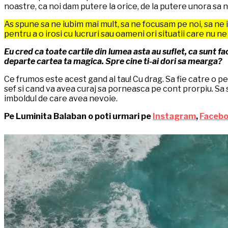
noastre, ca noi dam putere la orice, de la putere unora sa 
As spune sa ne iubim mai mult, sa ne focusam pe noi, sa ne 
pentru a o irosi cu lucruri sau oameni ori situatii care nu ne
Eu cred ca toate cartile din lumea asta au suflet, ca sunt fa
departe cartea ta magica. Spre cine ti-ai dori sa mearga?
Ce frumos este acest gand al tau! Cu drag. Sa fie catre o p
sef si cand va avea curaj sa porneasca pe cont prorpiu. Sa 
imboldul de care avea nevoie.
Pe Luminita Balaban o poti urmari pe
Instagram
,
Faceb