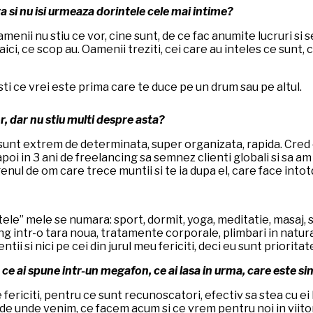
ta si nu isi urmeaza dorintele cele mai intime?
Oamenii nu stiu ce vor, cine sunt, de ce fac anumite lucruri si
aici, ce scop au. Oamenii treziti, cei care au inteles ce sunt, 
 sti ce vrei este prima care te duce pe un drum sau pe altul.
r, dar nu stiu multi despre asta?
nt extrem de determinata, super organizata, rapida. Cred ca
, apoi in 3 ani de freelancing sa semnez clienti globali si sa 
ul de om care trece muntii si te ia dupa el, care face into
ltele” mele se numara: sport, dormit, yoga, meditatie, masaj, 
ung intr-o tara noua, tratamente corporale, plimbari in natura
tii si nici pe cei din jurul meu fericiti, deci eu sunt priorita
ce ai spune intr-un megafon, ce ai lasa in urma, care este sin
fericiti, pentru ce sunt recunoscatori, efectiv sa stea cu ei la
 de unde venim, ce facem acum si ce vrem pentru noi in viito