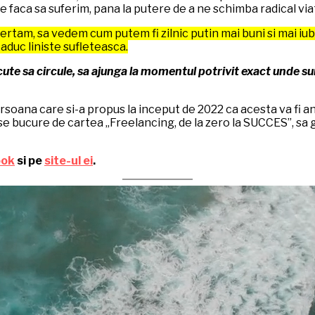
ne faca sa suferim, pana la putere de a ne schimba radical vi
iertam, sa vedem cum putem fi zilnic putin mai buni si mai iu
 aduc liniste sufleteasca.
cute sa circule, sa ajunga la momentul potrivit exact unde sunt
ersoana care si-a propus la inceput de 2022 ca acesta va fi a
se bucure de cartea „Freelancing, de la zero la SUCCES”, sa g
ook
si pe
site-ul ei
.