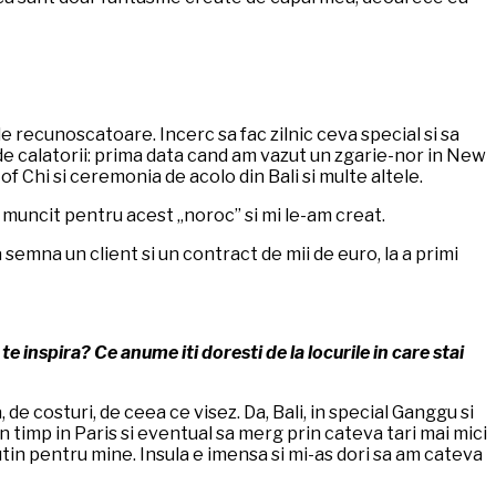
 de recunoscatoare. Incerc sa fac zilnic ceva special si sa
de calatorii: prima data cand am vazut un zgarie-nor in New
 Chi si ceremonia de acolo din Bali si multe altele.
 muncit pentru acest „noroc” si mi le-am creat.
 a semna un client si un contract de mii de euro, la a primi
inspira? Ce anume iti doresti de la locurile in care stai
de costuri, de ceea ce visez. Da, Bali, in special Ganggu si
un timp in Paris si eventual sa merg prin cateva tari mai mici
tin pentru mine. Insula e imensa si mi-as dori sa am cateva