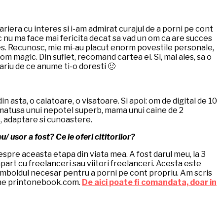
ariera cu interes si i-am admirat curajul de a porni pe cont
mic nu ma face mai fericita decat sa vad un om ca are succes
succes. Recunosc, mie mi-au placut enorm povestile personale,
m magic. Din suflet, recomand cartea ei. Si, mai ales, sa o
tariu de ce anume ti-o doresti 🙂
n asta, o calatoare, o visatoare. Si apoi: om de digital de 10
, matusa unui nepotel superb, mama unui caine de 2
e, adaptare si cunoastere.
 usor a fost? Ce le oferi cititorilor?
despre aceasta etapa din viata mea. A fost darul meu, la 3
mpart cu freelanceri sau viitori freelanceri. Acesta este
 imboldul necesar pentru a porni pe cont propriu. Am scris
nline printonebook.com.
De aici poate fi comandata, doar in