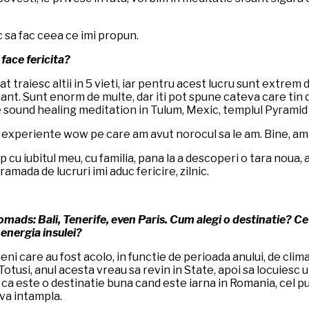
oc sa fac ceea ce imi propun.
 face fericita?
at traiesc altii in 5 vieti, iar pentru acest lucru sunt extrem
nt. Sunt enorm de multe, dar iti pot spune cateva care tin 
 sound healing meditation in Tulum, Mexic, templul Pyramid of
te experiente wow pe care am avut norocul sa le am. Bine, am
timp cu iubitul meu, cu familia, pana la a descoperi o tara noua,
amada de lucruri imi aduc fericire, zilnic.
s: Bali, Tenerife, even Paris. Cum alegi o destinatie? Ce te 
 energia insulei?
i care au fost acolo, in functie de perioada anului, de clima, 
Totusi, anul acesta vreau sa revin in State, apoi sa locuiesc 
 ca este o destinatie buna cand este iarna in Romania, cel pu
 va intampla.