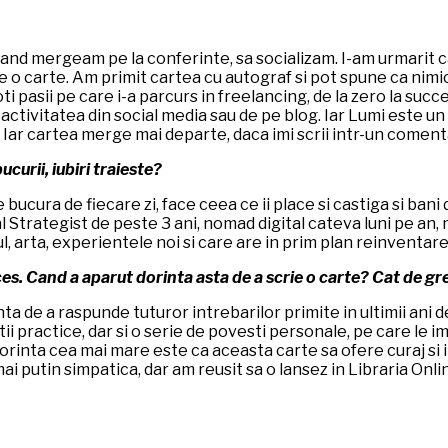
 cand mergeam pe la conferinte, sa socializam. I-am urmarit c
scrie o carte. Am primit cartea cu autograf si pot spune ca ni
 toti pasii pe care i-a parcurs in freelancing, de la zero la 
ctivitatea din social media sau de pe blog. Iar Lumi este un o
le. Iar cartea merge mai departe, daca imi scrii intr-un comen
curii, iubiri traieste?
cura de fiecare zi, face ceea ce ii place si castiga si bani di
l Strategist de peste 3 ani, nomad digital cateva luni pe an
, arta, experientele noi si care are in prim plan reinventar
es. Cand a aparut dorinta asta de a scrie o carte? Cat de greu/
ta de a raspunde tuturor intrebarilor primite in ultimii ani 
ii practice, dar si o serie de povesti personale, pe care le i
orinta cea mai mare este ca aceasta carte sa ofere curaj si
mai putin simpatica, dar am reusit sa o lansez in Libraria O