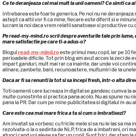
Ce te deranjeaza cel mai mult la unii oameni? Ce simti ca a
Intrebarea este foarte generica. Pe noi nu ne deranjeaza n
astept ca altii vor fi ca mine, fiecare este diferit si e min
lucram la noi daca vrem relatii sanatoase si productive cu c
Pe read-my-mind.ro scrii despre aventurile tale prin lume, d
mare satisfactie pe care ti-a adus-o?
Blogul
read-my-mind.ro
este primul meu copil, iar pe 10 fe
perioadele dificile. Tot prin blog am avut acces la zeci de
impart ganduri, mult mai rar ca inainte, dar unde voi continua
alinare, zambete, bani, recunoastere, multumiri de la unele
Daca ar fi sa renunti la tot si sa incepi fresh, intr-o alta dire
Toti oamenii care lucreaza in digital se gandesc cumva la ac
multe cunostinte si practica pana acolo. Nu as spune nu nici
pana la PR. Dar cum pe mine publicitatea si digitalul m-au 
Care este cea mai mare frica a ta si cum o imbratisezi?
Am invatat sa vorbesc cu fricile mele si sa nu le las sa ma 
rezolvata-o la o sedinta de NLP, frica de a imbatrani, ori ma
atunci cand voi alege sa fac un copil. Sunt frici, dar stam 