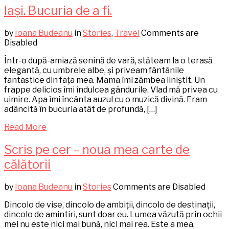
Iași. Bucuria de a fi.
by
Ioana Budeanu
in
Stories
,
Travel
Comments are
Disabled
Într-o după-amiază senină de vară, stăteam la o terasă
elegantă, cu umbrele albe, și priveam fântânile
fantastice din fața mea. Mama îmi zâmbea liniștit. Un
frappe delicios îmi îndulcea gândurile. Vlad mă privea cu
uimire. Apa îmi încânta auzul cu o muzică divină. Eram
adâncită în bucuria atât de profundă, […]
Read More
Scris pe cer – noua mea carte de
călătorii
by
Ioana Budeanu
in
Stories
Comments are Disabled
Dincolo de vise, dincolo de ambiții, dincolo de destinații,
dincolo de amintiri, sunt doar eu. Lumea văzută prin ochii
mei nu este nici mai bună, nici mai rea. Este a mea,