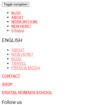
Toggle navigation
BLOG
ABOUT
WORK WITH ME
NEW HERE?
0 items
ENGLISH
ABOUT
NEW HERE?
BLOG
TRAVEL
PRESS & MEDIA
CONTACT
SHOP
DIGITAL NOMADS SCHOOL
Follow us