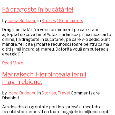
Fă dragoste în bucătărie!
by
Ioana Budeanu
in
Stories
16 comments
Dragii mei, iată că a venit un moment pe care l-am
așteptat de ceva timp! Astăzi îmi lansez prima mea carte
online, Fă dragoste în bucătărie!, pe care v-o dedic. Sunt
mândră, fericită și foarte recunoscătoare pentru că mă
citiți și mă încurajați mereu. Datorită vouă am puterea și
energia […]
Read More
Marrakech. Fierbințeala iernii
maghrebiene.
by
Ioana Budeanu
in
Stories
,
Travel
Comments are
Disabled
Am deschis cu greutate portiera prinsă cu scotch a
taxiului și am coborât cu toate bagajele în mijlocul nopții