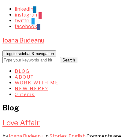
linkedin
instagram
twitter
facebook
Ioana Budeanu
Toggle sidebar & navigation
BLOG
ABOUT
WORK WITH ME
NEW HERE?
0 items
Blog
Love Affair
by
Ioana Budeanu
in
Stories
,
English
Comments are