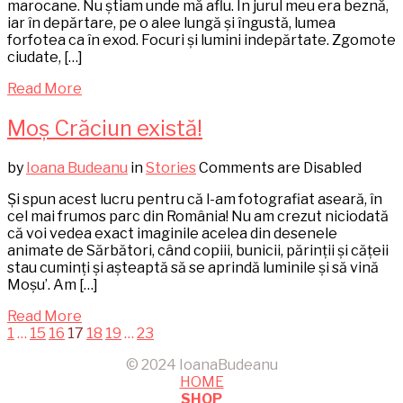
marocane. Nu știam unde mă aflu. În jurul meu era beznă,
iar în depărtare, pe o alee lungă și îngustă, lumea
forfotea ca în exod. Focuri și lumini indepărtate. Zgomote
ciudate, […]
Read More
Moș Crăciun există!
by
Ioana Budeanu
in
Stories
Comments are Disabled
Și spun acest lucru pentru că l-am fotografiat aseară, în
cel mai frumos parc din România! Nu am crezut niciodată
că voi vedea exact imaginile acelea din desenele
animate de Sărbători, când copiii, bunicii, părinții și cățeii
stau cuminți și așteaptă să se aprindă luminile și să vină
Moșu’. Am […]
Read More
1
…
15
16
17
18
19
…
23
© 2024 IoanaBudeanu
HOME
SHOP