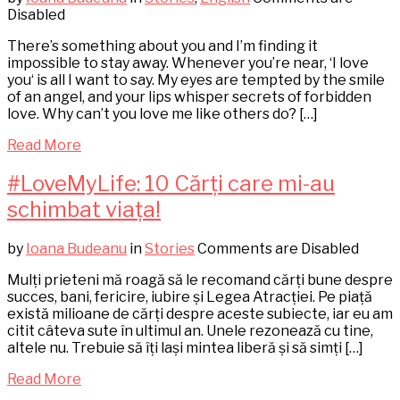
Disabled
There’s something about you and I’m finding it
impossible to stay away. Whenever you’re near, ‘I love
you‘ is all I want to say. My eyes are tempted by the smile
of an angel, and your lips whisper secrets of forbidden
love. Why can’t you love me like others do? […]
Read More
#LoveMyLife: 10 Cărți care mi-au
schimbat viața!
by
Ioana Budeanu
in
Stories
Comments are Disabled
Mulți prieteni mă roagă să le recomand cărți bune despre
succes, bani, fericire, iubire și Legea Atracției. Pe piață
există milioane de cărți despre aceste subiecte, iar eu am
citit câteva sute în ultimul an. Unele rezonează cu tine,
altele nu. Trebuie să îți lași mintea liberă și să simți […]
Read More